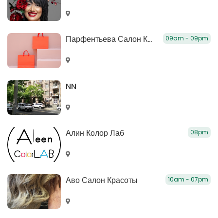
Парфентьева Салон Красоты Ереван
09am - 09pm
NN
Алин Колор Лаб
08pm
Аво Салон Красоты
10am - 07pm