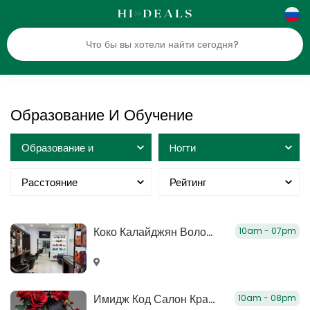
Образование И Обучение
Образование и
Hогти
обучение
Расстояние
Рейтинг
Коко Калайджян Волосы И Уход
10am - 07pm
Имидж Код Салон Красоты
10am - 08pm