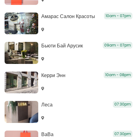
Амарас Салон Красоты
10am - 07pm
Бьюти Бай Арусик
09am - 07pm
Керри Энн
10am - 08pm
Леса
07:30pm
ВаВа
07:30pm