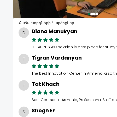
Հաճախորդների Կարծիքներ
Diana Manukyan
D
IT-TALENTS Association is best place for stu
Tigran Vardanyan
T
The Best Innovation Center In Armenia, als
Tat Khach
T
Best Courses In Armenia, Professional Staff
Shogh Er
S