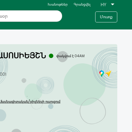
Խանութներ
Գրանցվել
Մուտք
ԱՍՈՍԻԵՅՇՆ
փակվում է 04AM
001
Մասնագիտական/բիզնեսի ուսուցում