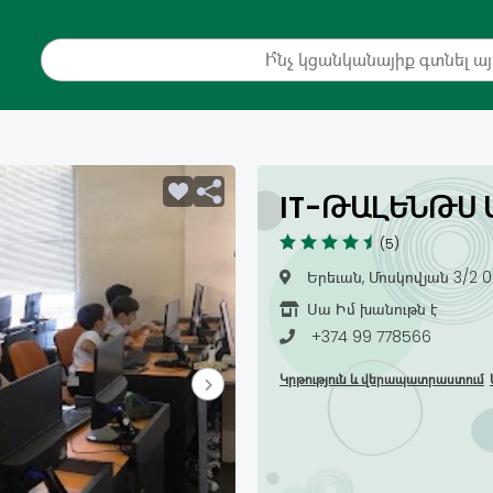
IT-ԹԱԼԵՆԹՍ 
(5)
Երեւան, Մոսկովյան 3/2 0
Սա Իմ խանութն է
+374 99 778566
Կրթություն և վերապատրաստում