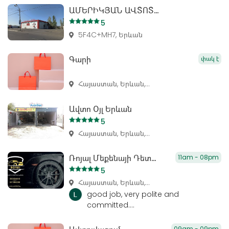
ԱՄԵՐԻԿՅԱՆ ԱՎՏՈՏԵԽՍՊԱՍԱՐԿՈՒՄ
5
5F4C+MH7, Երևան
Գարի
փակ է
Հայաստան, Երևան,...
Ավտո Օյլ Երևան
5
Հայաստան, Երևան,...
Ռոյալ Մեքենայի Դետալավորում
11am - 08pm
5
Հայաստան, Երևան,...
good job, very polite and
committed....
09am - 09pm