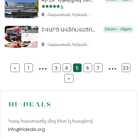
5
Հայաստան, Երևան,...
ՇՎԱՐՑ ԱՎՏՈԼՎԱՑՈԻՄ ԵՐԵՎԱՆ
09am - 09pm
Հայաստան, Երևան...
«
1
2
3
4
5
6
7
8
23
»
Կապ հաստատել մեզ հետ էլ.հասցեով
info@hideals.org