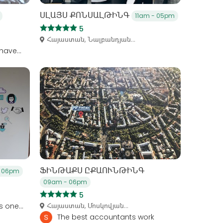
ՍԼԱՅՍ ՔՈՆՍԱԼԹԻՆԳ
11am - 05pm
5
Հայաստան, Նալբանդյան...
have...
ՖԻՆԹԱՔՍ ԸՔԱՈՒՆԹԻՆԳ
 06pm
09am - 06pm
5
Հայաստան, Մոսկովյան...
 one...
The best accountants work