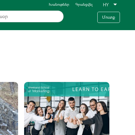
Խանութներ
Գրանցվել
Մուտք