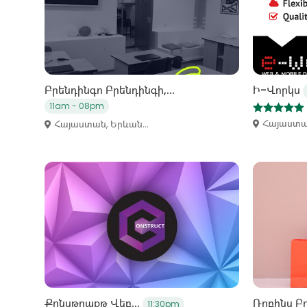
Բրենդինգո Բրենդինգի,...
Ի-Վորկս
11am - 08pm
Հայաստան
Հայաստան, Երևան...
Քոնսթրաքթ Վեբ...
Ռոբինս Բր
11:30pm