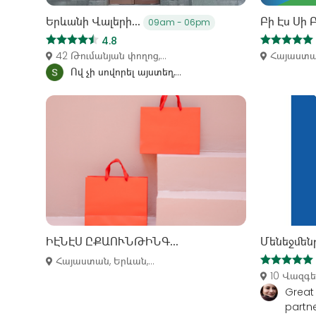
Երևանի Վալերի...
Բի Էս Սի Բ
09am - 06pm
4.8
42 Թումանյան փողոց,...
Հայաստան
Ով չի սովորել այստեղ,...
ԻԷՆԷՍ ԸՔԱՈՒՆԹԻՆԳ...
Մենեջմեն
Հայաստան, Երևան,...
10 Վազգե
Great 
partner