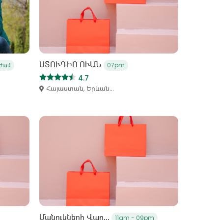
ՍՏՈՒԴԻՈ ՈՒԱՆ
 ժամ
07pm
4.7
Հայաստան, Երևան...
Մանուկների Վաղ...
11am - 09pm