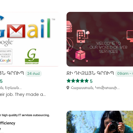
ՅՆ ԳՐՈՒՊ
ՋԻ ԴԻԶԱՅՆ ԳՐՈՒՊ
24 ժամ
09am -
5
5
, Երևան...
Հայաստան, Կոմիտասի...
heir job. They made a...