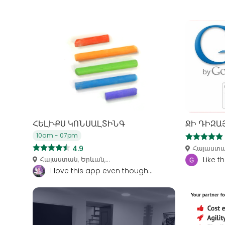
ՀԵԼԻՔՍ ԿՈՆՍԱԼՏԻՆԳ
ՋԻ ԴԻԶԱ
10am - 07pm
Հայաստան
4.9
Հայաստան, Երևան,...
Like t
I love this app even though...