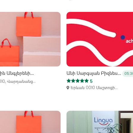
ն Անգլերենի...
Անի Սարգսյան Բիզնես...
05:
10, Վարդանանց...
5
Երևան 0010 Մաշտոցի...