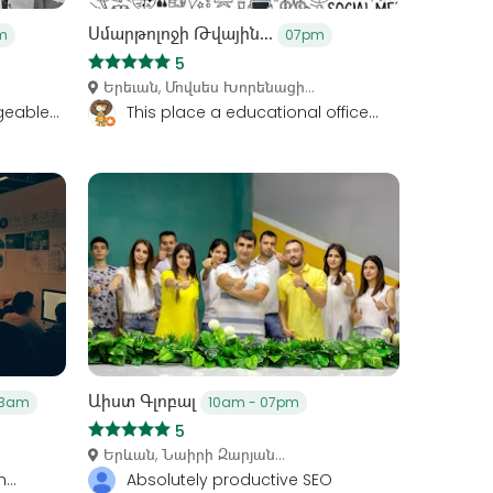
Սմարթոլոջի Թվային...
m
07pm
5
Երեւան, Մովսես Խորենացի...
eable...
This place a educational office...
Աիստ Գլոբալ
03am
10am - 07pm
5
Երևան, Նաիրի Զարյան...
...
Absolutely productive SEO