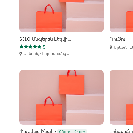
SELC Անգլերեն Լեզվի...
ԴուՅու
5
Երևան, Լ
Երեւան, Վարդանանց...
Փաթվեյզ Ինգլիշ
Լինգվաֆոր
08am - 04pm