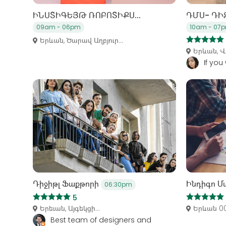
ԻՆՍՏԻԳԵՅԹ ՌՈԲՈՏԻՔՍ...
ԴՄՍ- ԴԻ
09am - 06pm
10am - 07
Երևան, Ծարավ Աղբյուր...
Երևան, Վ
If you
Դիջիթլ Ֆաքթորի
Ինդիգո Մ
06:30pm
5
Երեւան, Այգեկցի...
Երևան 00
Best team of designers and