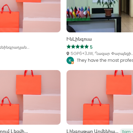
ԻնԼինգուա
ենինգրադյան...
5
5GP6+3JW, Ղազար Փարպեցի..
They have the most profess
ում Լեզվի...
Լինգոսթար Արմենիա...
11am 