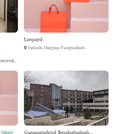
Էսոլարմ
Երևան, Մարշալ Բաղրամյան...
.
ional...
Հայաստանում Ֆրանսիական...
- 08pm