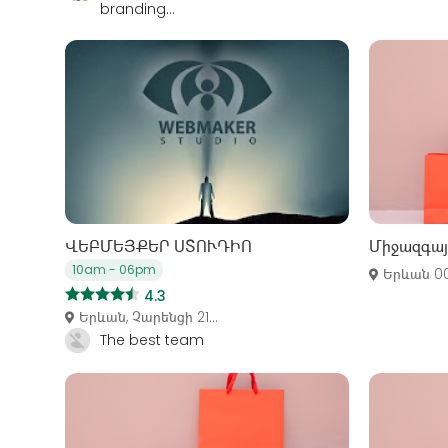
branding...
ՎԵԲՄԵՅՔԵՐ ՍՏՈՒԴԻՈ
Միջազգայի
10am - 06pm
Երևան 00
4.3
Երևան, Չարենցի 21...
The best team