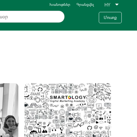
Խանութներ
Գրանցվել
Մուտք