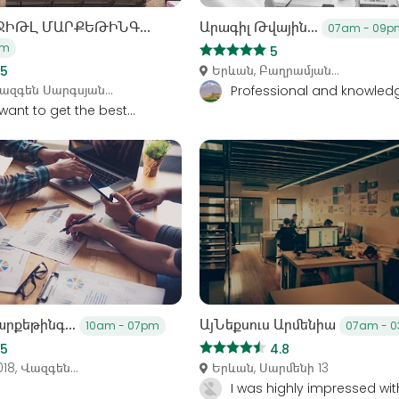
ՋԻԹԼ ՄԱՐՔԵԹԻՆԳ...
Արագիլ Թվային...
07am - 09p
pm
5
Երևան, Բաղրամյան...
5
ազգեն Սարգսյան...
Professional and knowledg
 want to get the best...
արքեթինգ...
ԱյՆեքսուս Արմենիա
10am - 07pm
07am - 
5
4.8
18, Վազգեն...
Երևան, Սարմենի 13
I was highly impressed with